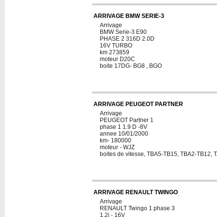
ARRIVAGE BMW SERIE-3
Arrivage
BMW Serie-3 E90
PHASE 2 316D 2.0D
16V TURBO
km 273859
moteur D20C
boite 17DG- BG8 , BGO
ARRIVAGE PEUGEOT PARTNER
Arrivage
PEUGEOT Partner 1
phase 1 1.9 D -8V
annee 10/01/2000
km- 180000
moteur - WJZ
boites de vitesse, TBA5-TB15, TBA2-TB12,
ARRIVAGE RENAULT TWINGO
Arrivage
RENAULT Twingo 1 phase 3
1.2i - 16V