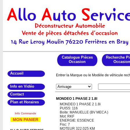
Catalogue Pièces
Recherche Pi
Occasion
Occasio
Accueil
Entrer la Marque ou le Modèle de véhicule rech
Info en Vidéo
Contact
MONDEO 1 PHASE 2 1.8I
Plan et Horaires
MONDEO 1 PHASE 2 1.8i
PUISS: 116
Boite: MANUELLE (BV MECA )
Info Commande
Mot: RKF
MON PANIER
ENERGIE: ESSENCE
Fisc: 7
MOTEUR 322.025 KM