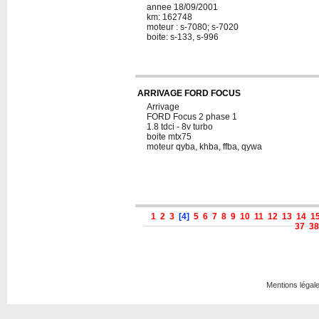
annee 18/09/2001
km: 162748
moteur : s-7080; s-7020
boite: s-133, s-996
ARRIVAGE FORD FOCUS
Arrivage
FORD Focus 2 phase 1
1.8 tdci - 8v turbo
boite mtx75
moteur qyba, khba, ffba, qywa
1
2
3
[4]
5
6
7
8
9
10
11
12
13
14
1
37
38
Mentions légal